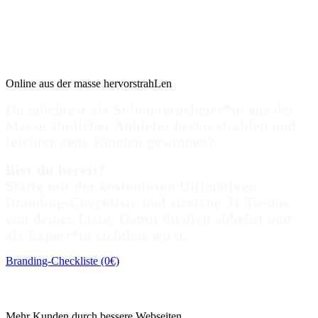
Online aus der masse hervorstrahLen
Du möchtest als Solounternehmer*in aus der
Masse ähnlicher Anbieter hervorstrahlen und
leichter neue Kunden gewinnen?
Bist du bereit?
Starte mit der kostenlosen Ultimativen
Branding-Checkliste und streiche 31 To-dos
von deiner Liste. Damit du dich abhebst und
als Expert*in sichtbar wirst.
Branding-Checkliste (0€)
Mehr Kunden durch bessere Webseiten.