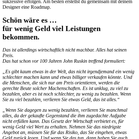
sukzessive erfolgen. Am besten erstellst du gemeinsam mit deinem
Designer eine Roadmap.
Schön wäre es …
für wenig Geld viel Leistungen
bekommen.
Das ist allerdings wirtschaftlich nicht machbar.
Alles hat seinen
Preis.
Das hat schon vor 100 Jahren John Ruskin treffend formuliert:
„Es gibt kaum etwas in der Welt, das nicht irgendjemand ein wenig
schlechter machen kann und etwas billiger verkaufen könnte. Und
die Menschen, die sich nur am Preis orientieren, werden die
gerechte Beute solcher Machenschaften. Es ist unklug, zu viel zu
bezahlen, aber es ist noch schlechter, zu wenig zu bezahlen. Wenn
Sie zu viel bezahlen, verlieren Sie etwas Geld, das ist alles.“
„Wenn Sie dagegen zu wenig bezahlen, verlieren Sie manchmal
alles, da der gekaufte Gegenstand die ihm zugedachte Aufgabe
nicht erfüllen kann. Das Gesetz der Wirtschaft verbietet es, für
wenig Geld viel Wert zu erhalten. Nehmen Sie das niedrigste
Angebot an, müssen Sie für das Risiko, das Sie eingehen, etwas
Geld zurück legen. Und wenn Sie das tun, dann haben Sie auch