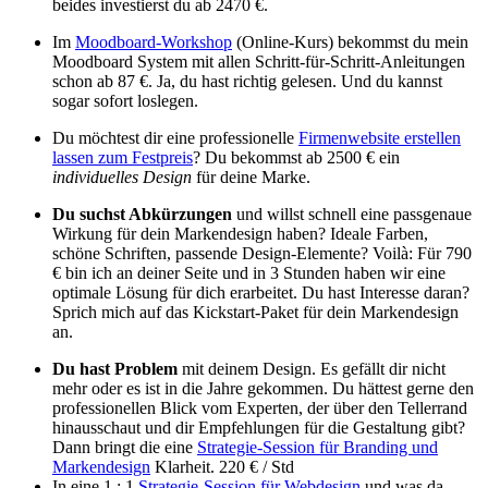
beides
investierst du ab 2470 €.
Im
Moodboard-Workshop
(Online-Kurs) bekommst du mein
Moodboard System mit allen Schritt-für-Schritt-Anleitungen
schon ab 87 €. Ja, du hast richtig gelesen. Und du kannst
sogar sofort loslegen.
Du möchtest dir eine professionelle
Firmenwebsite erstellen
lassen zum Festpreis
? Du bekommst ab 2500 € ein
individuelles Design
für deine Marke.
Du suchst Abkürzungen
und willst schnell eine passgenaue
Wirkung für dein Markendesign haben? Ideale Farben,
schöne Schriften, passende Design-Elemente? Voilà: Für 790
€ bin ich an deiner Seite und in 3 Stunden haben wir eine
optimale Lösung für dich erarbeitet. Du hast Interesse daran?
Sprich mich auf das Kickstart-Paket für dein Markendesign
an.
Du hast Problem
mit deinem Design. Es gefällt dir nicht
mehr oder es ist in die Jahre gekommen. Du hättest gerne den
professionellen Blick vom Experten, der über den Tellerrand
hinausschaut und dir Empfehlungen für die Gestaltung gibt?
Dann bringt die eine
Strategie-Session für Branding und
Markendesign
Klarheit. 220 € / Std
In eine 1 : 1
Strategie-Session für Webdesign
und was da