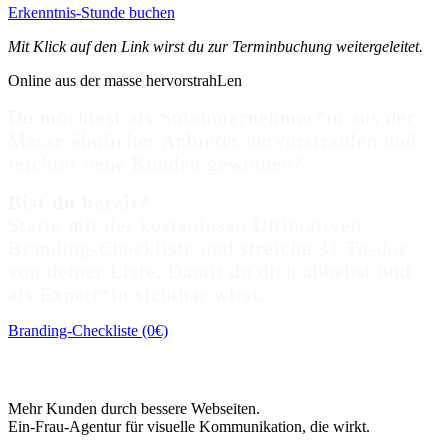
Erkenntnis-Stunde buchen
Mit Klick auf den Link wirst du zur Terminbuchung weitergeleitet.
Online aus der masse hervorstrahLen
Du möchtest als Solounternehmer*in aus der
Masse ähnlicher Anbieter hervorstrahlen und
leichter neue Kunden gewinnen?
Bist du bereit?
Starte mit der kostenlosen Ultimativen
Branding-Checkliste und streiche 31 To-dos
von deiner Liste. Damit du dich abhebst und
als Expert*in sichtbar wirst.
Branding-Checkliste (0€)
Mehr Kunden durch bessere Webseiten.
Ein-Frau-Agentur für visuelle Kommunikation, die wirkt.